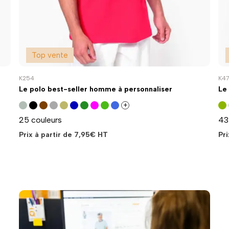
Top vente
K474
K40
Le sweat best-seller col rond à personnaliser
La
pe
+
43 couleurs
14
Prix à partir de
10,94
€
HT
Pri