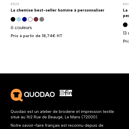
K529
K61
La chemise best-seller homme à personnaliser
La
pe
6 couleurs
13 
Prix à partir de
18,74
€
HT
Pri
Quodao est un atelier de broderie et impression textile
situé au 162 Rue de Beaugé, Le Mans (72000).
Notre savoir-faire français est reconnu depuis de