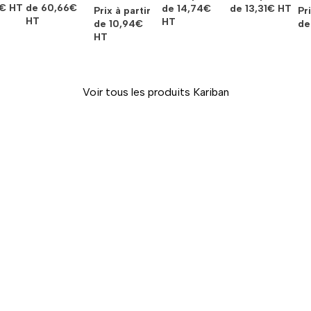
€
HT
de
60,66
€
de
14,74
€
de
13,31
€
HT
Prix à partir
Pri
HT
HT
de
10,94
€
d
HT
Voir tous les produits Kariban