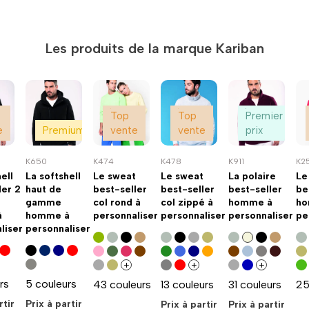
Les produits de la marque Kariban
Top
Top
Premier
T
e
Premium
vente
vente
prix
ve
K650
K474
K478
K911
K2
ell
La softshell
Le sweat
Le sweat
La polaire
Le
ler 2
haut de
best-seller
best-seller
best-seller
be
gamme
col rond à
col zippé à
homme à
ho
à
homme à
personnaliser
personnaliser
personnaliser
pe
liser
personnaliser
+
+
+
rs
5 couleurs
43 couleurs
13 couleurs
31 couleurs
25
rtir
Prix à partir
Prix à partir
Prix à partir