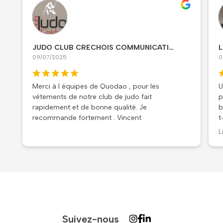
JUDO CLUB CRECHOIS COMMUNICATION
L
09/07/2025
0
Merci à l équipes de Quodao , pour les
U
vêtements de notre club de judo fait
p
rapidement et de bonne qualité. Je
b
recommande fortement . Vincent
t
t
L
t
f
V
r
s
d
v
Suivez-nous