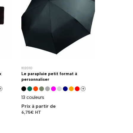
KI2010
x
Le parapluie petit format à
personnaliser
+
+
13 couleurs
Prix à partir de
6,75
€
HT