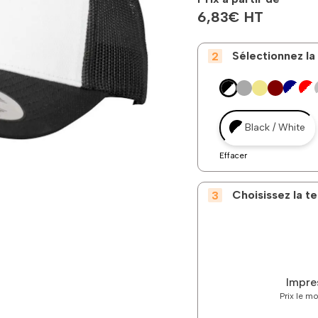
6,83
€
HT
Sélectionnez la
Black / White
Effacer
Choisissez la 
Impre
Prix le m