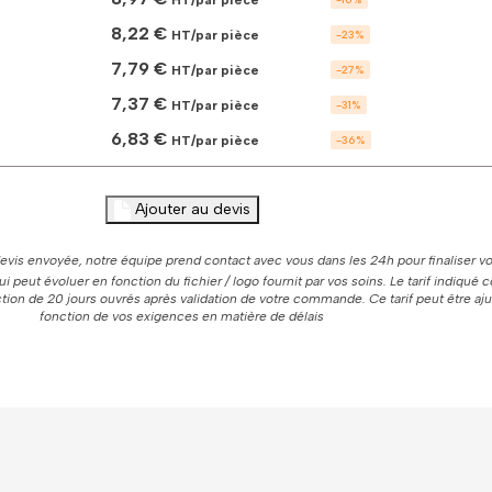
personnaliser
8,22 €
HT/par pièce
-
23
%
7,79 €
HT/par pièce
-
27
%
7,37 €
HT/par pièce
-
31
%
6,83 €
HT/par pièce
-
36
%
Ajouter au devis
vis envoyée, notre équipe prend contact avec vous dans les 24h pour finaliser vo
 qui peut évoluer en fonction du fichier / logo fournit par vos soins. Le tarif indiqué
ion de 20 jours ouvrés après validation de votre commande. Ce tarif peut être aj
fonction de vos exigences en matière de délais