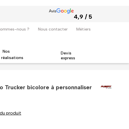
Avis
4,9 / 5
sommes-nous ?
Nous contacter
Métiers
Nos
Devis
réalisations
express
Quodao devient revendeur officiel de la marque Stanley Stella
o Trucker bicolore à personnaliser
 du produit