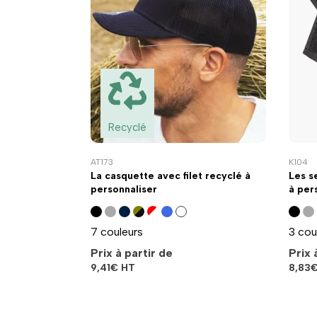
Recyclé
AT173
K104
La casquette avec filet recyclé à
Les s
personnaliser
à per
7 couleurs
3 cou
Prix à partir de
Prix 
9,41
€
HT
8,83