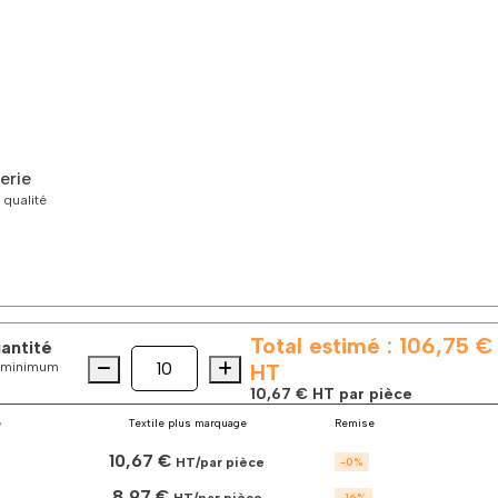
erie
 qualité
Total estimé :
106,75 €
uantité
Quantité
quantité
es minimum
HT
de
10,67 €
HT par pièce
La
casquette
é
Textile plus marquage
Remise
Retro
10,67 €
Trucker
HT/par pièce
-
0
%
bicolore
8,97 €
HT/par pièce
-
16
%
à