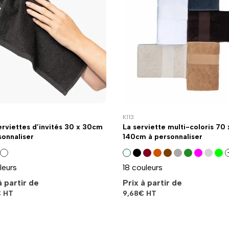
K113
erviettes d’invités 30 x 30cm
La serviette multi-coloris 70 
sonnaliser
140cm à personnaliser
leurs
18 couleurs
à partir de
Prix à partir de
€
HT
9,68
€
HT
Retour à la catégorie accessoires