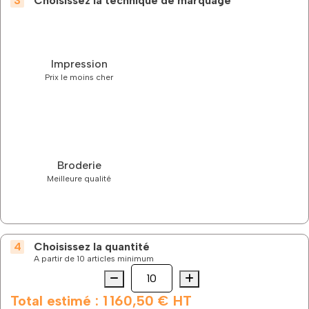
Choisissez la technique de marquage
Impression
Prix le moins cher
Broderie
Meilleure qualité
Choisissez la quantité
A partir de 10 articles minimum
Quantité
quantité
de
La
Total estimé :
1 160,50 €
HT