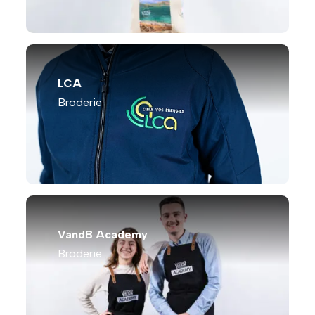
LCA
Broderie
VandB Academy
Broderie