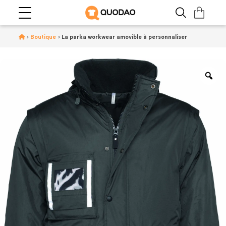
>
Boutique
>
La parka workwear amovible à personnaliser