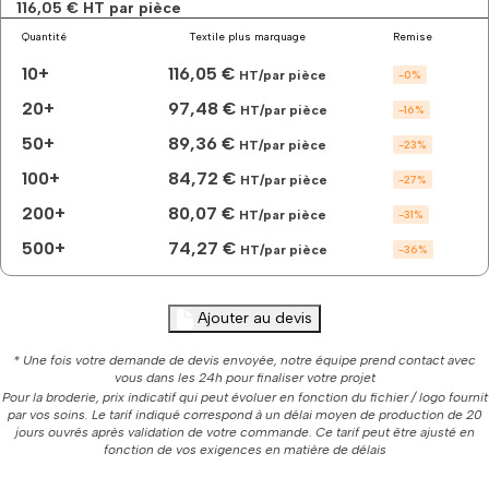
parka
116,05 €
HT par pièce
workwear
Quantité
Textile plus marquage
Remise
amovible
à
10+
116,05 €
HT/par pièce
-
0
%
personnaliser
20+
97,48 €
HT/par pièce
-
16
%
50+
89,36 €
HT/par pièce
-
23
%
100+
84,72 €
HT/par pièce
-
27
%
200+
80,07 €
HT/par pièce
-
31
%
500+
74,27 €
HT/par pièce
-
36
%
Ajouter au devis
* Une fois votre demande de devis envoyée, notre équipe prend contact avec
vous dans les 24h pour finaliser votre projet
Pour la broderie, prix indicatif qui peut évoluer en fonction du fichier / logo fournit
par vos soins. Le tarif indiqué correspond à un délai moyen de production de 20
jours ouvrés après validation de votre commande. Ce tarif peut être ajusté en
fonction de vos exigences en matière de délais