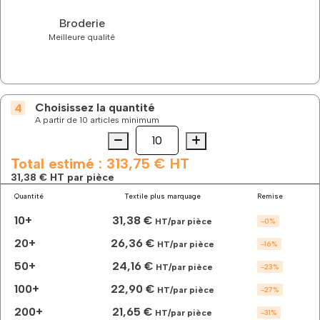
Broderie
Meilleure qualité
Choisissez la quantité
A partir de 10 articles minimum
Quantité
quantité
de
La
Total estimé :
313,75 €
HT
softshell
31,38 €
HT par pièce
2
Quantité
Textile plus marquage
Remise
couches
économique
10+
31,38 €
HT/par pièce
-
0
%
homme
à
20+
26,36 €
HT/par pièce
-
16
%
personnaliser
50+
24,16 €
HT/par pièce
-
23
%
100+
22,90 €
HT/par pièce
-
27
%
200+
21,65 €
HT/par pièce
-
31
%