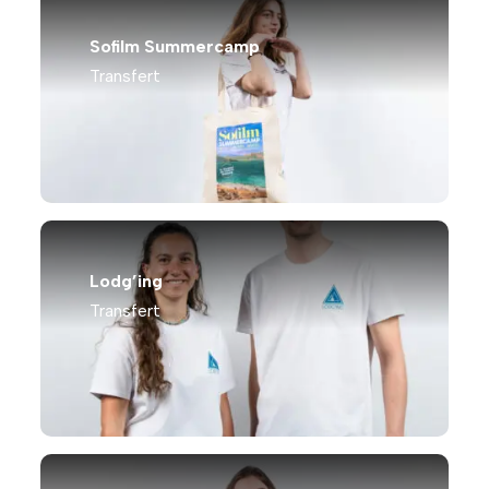
Sofilm Summercamp
Transfert
Lodg’ing
Transfert