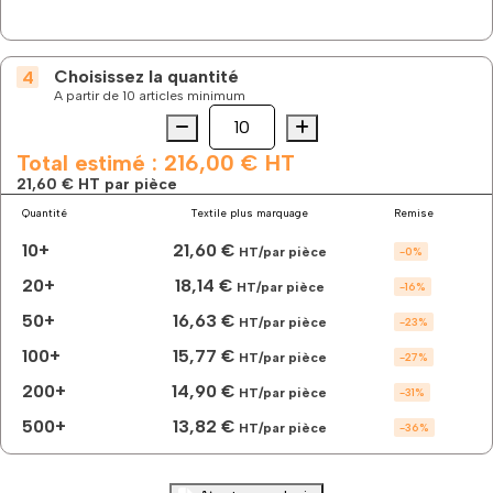
Choisissez la quantité
A partir de 10 articles minimum
Quantité
quantité
de
Le
Total estimé :
216,00 €
HT
gilet
21,60 €
HT par pièce
de
Quantité
Textile plus marquage
Remise
travail
lavable
10+
21,60 €
HT/par pièce
-
0
%
à
60°
20+
18,14 €
HT/par pièce
-
16
%
à
50+
16,63 €
personnaliser
HT/par pièce
-
23
%
100+
15,77 €
HT/par pièce
-
27
%
200+
14,90 €
HT/par pièce
-
31
%
500+
13,82 €
HT/par pièce
-
36
%