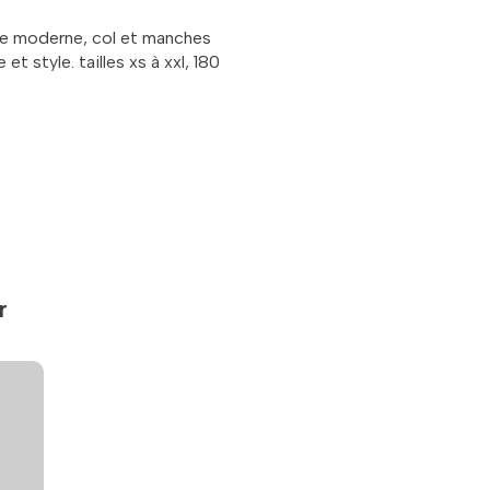
rée moderne, col et manches
t style. tailles xs à xxl, 180
r