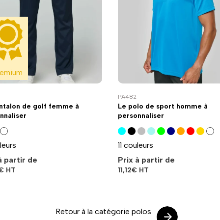
remium
PA482
ntalon de golf femme à
Le polo de sport homme à
nnaliser
personnaliser
leurs
11 couleurs
à partir de
Prix à partir de
€
HT
11,12
€
HT
Retour à la catégorie polos