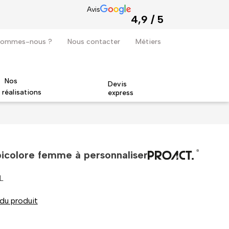
Avis
4,9 / 5
sommes-nous ?
Nous contacter
Métiers
Nos
Devis
réalisations
express
Quodao devient revendeur officiel de la marque Stanley Stella
bicolore femme à personnaliser
L
 du produit