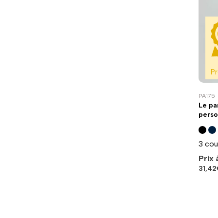
P
PA175
Le pa
perso
3 cou
Prix 
31,42