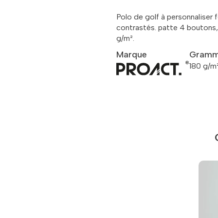
Polo de golf à personnaliser
contrastés. patte 4 boutons, fe
g/m².
Marque
Gramm
180 g/m