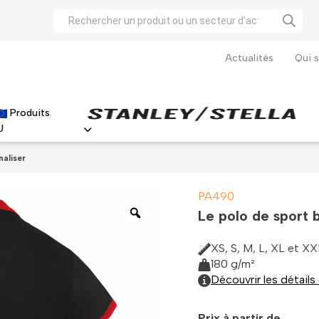
Recherche
de
produits
Actualités
Qui 
Produits
U
Haute visibilité
Parkas haute visibilité
T-shirts haute visibilité
Vestes haute visibilité
Le t-shirt iconique de Stanley Stella à personnaliser
Le polo immanquable de Stanley Stella à personnaliser
naliser
PA490
Le polo de sport 
XS, S, M, L, XL et XX
180 g/m²
Découvrir les détails
Prix à partir de