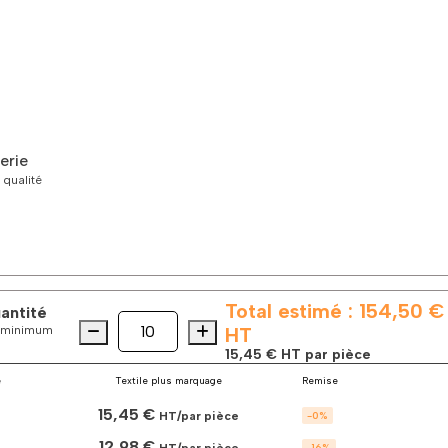
erie
 qualité
Total estimé :
154,50 €
uantité
Quantité
quantité
es minimum
HT
de
15,45 €
HT par pièce
Le
polo
é
Textile plus marquage
Remise
de
15,45 €
sport
HT/par pièce
-
0
%
bicolore
12,98 €
-
16
%