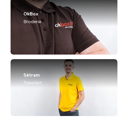
OkBox
Broderie
Sétram
Transfert