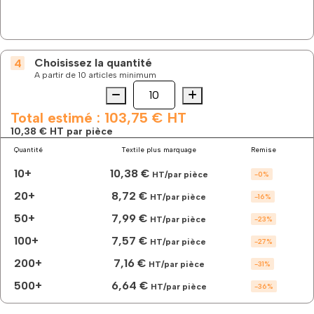
Choisissez la quantité
A partir de 10 articles minimum
Quantité
quantité
de
Le
Total estimé :
103,75 €
HT
polo
10,38 €
HT par pièce
économique
Quantité
Textile plus marquage
Remise
en
180g
10+
10,38 €
HT/par pièce
-
0
%
à
personnaliser
20+
8,72 €
HT/par pièce
-
16
%
50+
7,99 €
HT/par pièce
-
23
%
100+
7,57 €
HT/par pièce
-
27
%
200+
7,16 €
HT/par pièce
-
31
%
500+
6,64 €
HT/par pièce
-
36
%