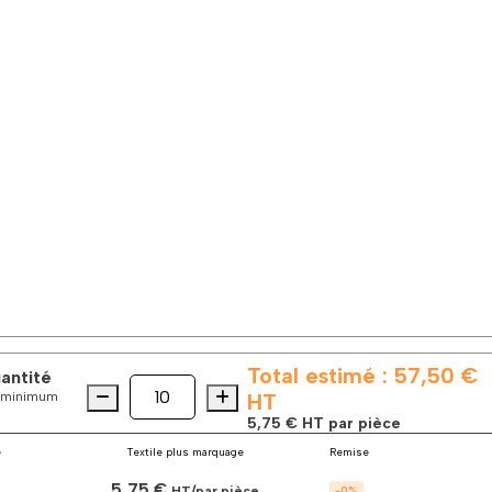
Total estimé :
57,50 €
uantité
Quantité
quantité
es minimum
HT
de
5,75 €
HT par pièce
Le
t-
é
Textile plus marquage
Remise
shirt
5,75 €
col
HT/par pièce
-
0
%