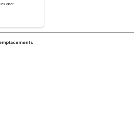
oins cher
 emplacements