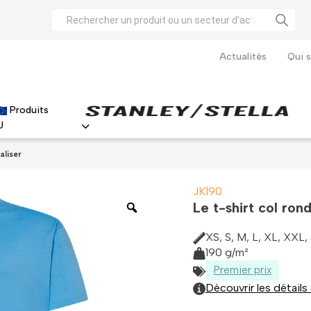
Recherche
de
produits
Actualités
Qui 
Produits
U
Haute visibilité
Parkas haute visibilité
T-shirts haute visibilité
Vestes haute visibilité
Le t-shirt iconique de Stanley Stella à personnaliser
Le polo immanquable de Stanley Stella à personnaliser
aliser
JK190
Le t-shirt col ro
XS, S, M, L, XL, XXL
190 g/m²
Premier prix
Découvrir les détails