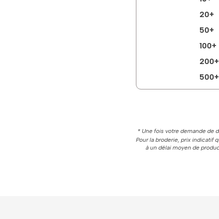
20+
50+
100+
200+
500+
* Une fois votre demande de de
Pour la broderie, prix indicatif
à un délai moyen de product