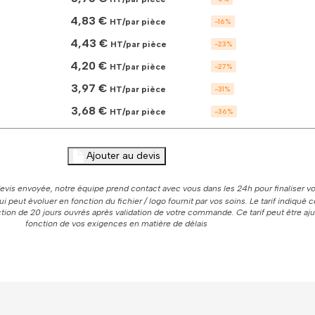
rond
4,83 €
HT/par pièce
-
16
%
190g
homme
4,43 €
HT/par pièce
-
23
%
à
personnaliser
4,20 €
HT/par pièce
-
27
%
3,97 €
HT/par pièce
-
31
%
3,68 €
HT/par pièce
-
36
%
Ajouter au devis
vis envoyée, notre équipe prend contact avec vous dans les 24h pour finaliser vo
 qui peut évoluer en fonction du fichier / logo fournit par vos soins. Le tarif indiqué
ion de 20 jours ouvrés après validation de votre commande. Ce tarif peut être aj
fonction de vos exigences en matière de délais