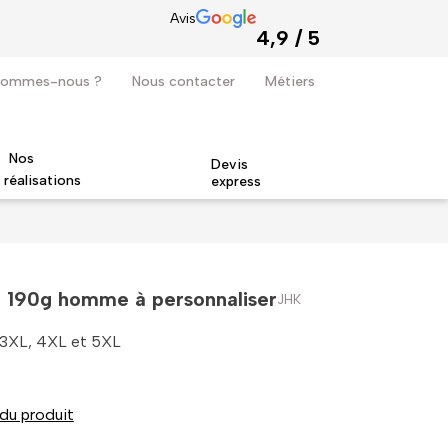
Avis
4,9 / 5
sommes-nous ?
Nous contacter
Métiers
Nos
Devis
réalisations
express
Quodao devient revendeur officiel de la marque Stanley Stella
nd 190g homme à personnaliser
JHK
, 3XL, 4XL et 5XL
 du produit