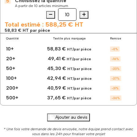
Choisissez la quantité
A partir de 10 articles minimum
Quantité
quantité
de
La
Total estimé :
588,25 €
HT
doudoune
58,83 €
HT par pièce
best-
Quantité
Textile plus marquage
Remise
seller
femme
10+
58,83 €
HT/par pièce
-
0
%
manches
longues
20+
49,41 €
HT/par pièce
-
16
%
à
50+
45,30 €
personnaliser
HT/par pièce
-
23
%
100+
42,94 €
HT/par pièce
-
27
%
200+
40,59 €
HT/par pièce
-
31
%
500+
37,65 €
HT/par pièce
-
36
%
Ajouter au devis
* Une fois votre demande de devis envoyée, notre équipe prend contact avec
vous dans les 24h pour finaliser votre projet