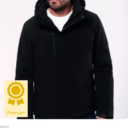
Premium
K650