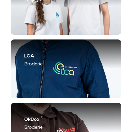
Transfert
LCA
Broderie
OkBox
Broderie