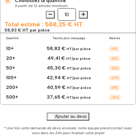
Choisissez la quantité
A partir de 10 articles minimum
Quantité
quantité
de
La
Total estimé :
588,25 €
HT
doudoune
58,83 €
HT par pièce
best-
Quantité
Textile plus marquage
Remise
seller
homme
10+
58,83 €
HT/par pièce
-
0
%
manches
longues
20+
49,41 €
HT/par pièce
-
16
%
à
50+
45,30 €
personnaliser
HT/par pièce
-
23
%
100+
42,94 €
HT/par pièce
-
27
%
200+
40,59 €
HT/par pièce
-
31
%
500+
37,65 €
HT/par pièce
-
36
%
Ajouter au devis
* Une fois votre demande de devis envoyée, notre équipe prend contact avec
vous dans les 24h pour finaliser votre projet