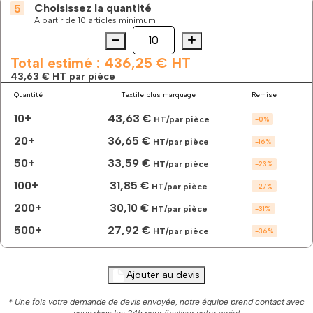
Choisissez la quantité
A partir de 10 articles minimum
Quantité
quantité
de
La
Total estimé :
436,25 €
HT
doudoune
43,63 €
HT par pièce
best-
Quantité
Textile plus marquage
Remise
seller
sans
10+
43,63 €
HT/par pièce
-
0
%
manches
femme
20+
36,65 €
HT/par pièce
-
16
%
à
50+
33,59 €
personnaliser
HT/par pièce
-
23
%
100+
31,85 €
HT/par pièce
-
27
%
200+
30,10 €
HT/par pièce
-
31
%
500+
27,92 €
HT/par pièce
-
36
%
Ajouter au devis
* Une fois votre demande de devis envoyée, notre équipe prend contact avec