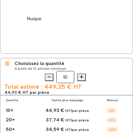
Nuque
Choisissez la quantité
A partir de 10 articles minimum
Quantité
quantité
de
La
Total estimé :
449,25 €
HT
polaire
44,93 €
HT par pièce
éco-
Quantité
Textile plus marquage
Remise
responsable
à
10+
44,93 €
HT/par pièce
-
0
%
personnaliser
20+
37,74 €
HT/par pièce
-
16
%
50+
34,59 €
HT/par pièce
-
23
%