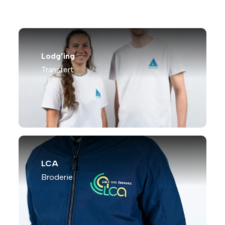
Lodg’ing
Transfert
LCA
Broderie