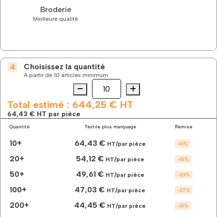
Broderie
Meilleure qualité
Choisissez la quantité
A partir de 10 articles minimum
Quantité
quantité
de
La
Total estimé :
644,25 €
HT
softshell
64,43 €
HT par pièce
3
Quantité
Textile plus marquage
Remise
couches
à
10+
64,43 €
HT/par pièce
-
0
%
manches
amovibles
20+
54,12 €
HT/par pièce
-
16
%
à
50+
49,61 €
personnaliser
HT/par pièce
-
23
%
100+
47,03 €
HT/par pièce
-
27
%
200+
44,45 €
HT/par pièce
-
31
%