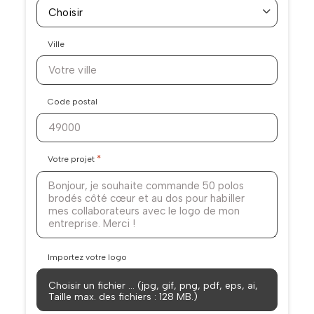
Ville
Code postal
*
Votre projet
Importez votre logo
Choisir un fichier … (jpg, gif, png, pdf, eps, ai,
Taille max. des fichiers : 128 MB.)