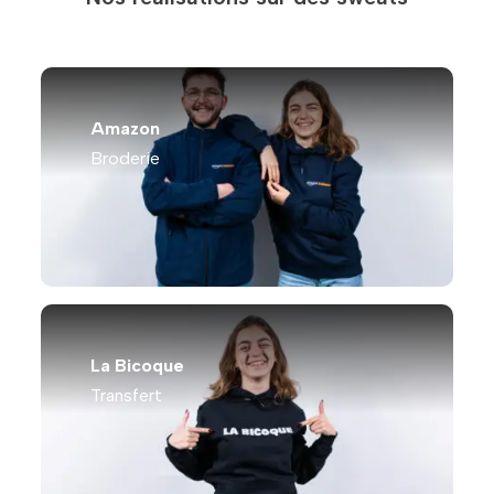
Amazon
Broderie
La Bicoque
Transfert