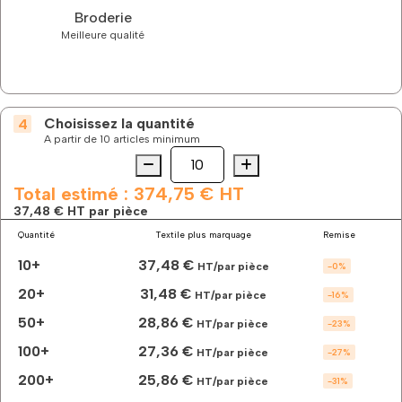
Broderie
Meilleure qualité
Choisissez la quantité
A partir de 10 articles minimum
Quantité
quantité
de
Le
Total estimé :
374,75 €
HT
sweat
37,48 €
HT par pièce
de
Quantité
Textile plus marquage
Remise
sport
à
10+
37,48 €
HT/par pièce
-
0
%
capuche
bicolore
20+
31,48 €
HT/par pièce
-
16
%
à
50+
28,86 €
personnaliser
HT/par pièce
-
23
%
100+
27,36 €
HT/par pièce
-
27
%
200+
25,86 €
HT/par pièce
-
31
%