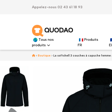
Appelez-nous 02 43 61 18 93
Tous nos
Produits
produits
FR
E
>
Boutique
>
La softshell 3 couches à capuche femme 