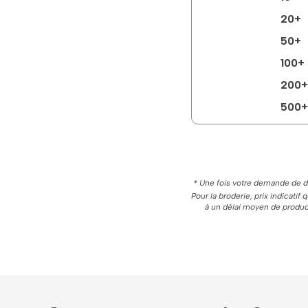
20+
50+
100+
200+
500+
* Une fois votre demande de de
Pour la broderie, prix indicatif
à un délai moyen de product