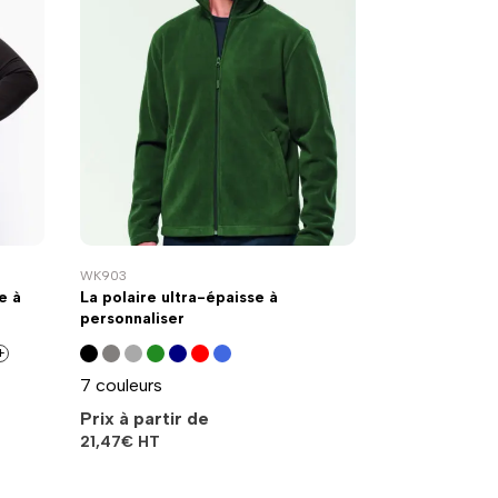
WK903
e à
La polaire ultra-épaisse à
personnaliser
+
7 couleurs
Prix à partir de
21,47
€
HT