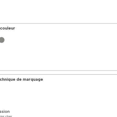
 couleur
technique de marquage
ssion
oins cher