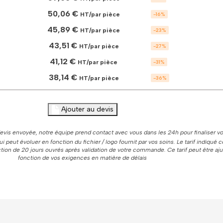
à
50,06 €
HT/par pièce
-
16
%
capuche
femme
45,89 €
HT/par pièce
-
23
%
à
personnaliser
43,51 €
HT/par pièce
-
27
%
41,12 €
HT/par pièce
-
31
%
38,14 €
HT/par pièce
-
36
%
Ajouter au devis
vis envoyée, notre équipe prend contact avec vous dans les 24h pour finaliser vo
 qui peut évoluer en fonction du fichier / logo fournit par vos soins. Le tarif indiqué
ion de 20 jours ouvrés après validation de votre commande. Ce tarif peut être aj
fonction de vos exigences en matière de délais