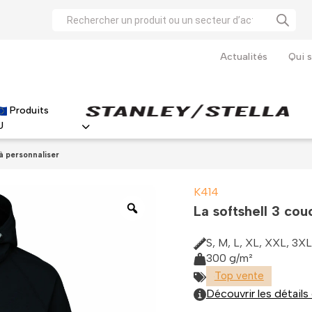
Recherche
de
produits
Actualités
Qui 
Produits
U
Haute visibilité
Parkas haute visibilité
T-shirts haute visibilité
Vestes haute visibilité
Le t-shirt iconique de Stanley Stella à personnaliser
Le polo immanquable de Stanley Stella à personnaliser
à personnaliser
K414
La softshell 3 co
S, M, L, XL, XXL, 3X
300 g/m²
Top vente
Découvrir les détails