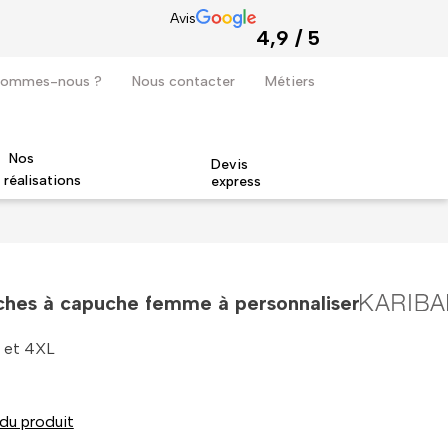
Avis
4,9 / 5
sommes-nous ?
Nous contacter
Métiers
Nos
Devis
réalisations
express
Quodao devient revendeur officiel de la marque Stanley Stella
uches à capuche femme à personnaliser
L et 4XL
 du produit