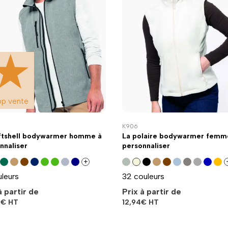
op vente
K906
ftshell bodywarmer homme à
La polaire bodywarmer femm
nnaliser
personnaliser
+
uleurs
32 couleurs
à partir de
Prix à partir de
5
€
HT
12,94
€
HT