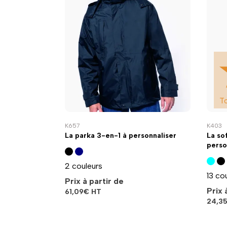
T
K657
K403
La parka 3-en-1 à personnaliser
La so
perso
2 couleurs
13 co
Prix à partir de
Prix 
61,09
€
HT
24,3