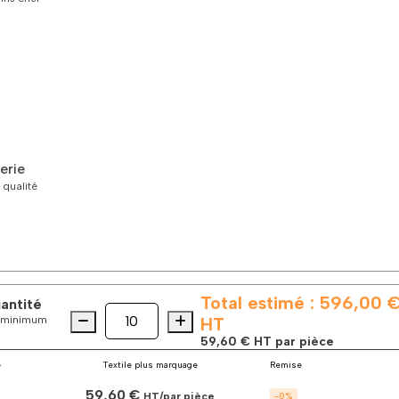
erie
 qualité
Total estimé :
596,00 
uantité
Quantité
quantité
es minimum
HT
de
59,60 €
HT par pièce
La
softshell
é
Textile plus marquage
Remise
3
59,60 €
couches
HT/par pièce
-
0
%